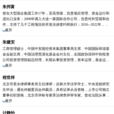
项目投资实践经验并参与多家企业的上市工作。擅长企业内部风险控
制，投资并购、战略管理、内部审计、资本运作及财务管理流程，对
朱邦富
投资决策、资本运作等方面有非常丰富的经验擅长掌控全局和资源整
曾在大型国企集团工作17年，至高管级，负责项目管理、资金运行和
合，在公司经营和公司治理上有丰富的经验并在资本市场有较广的人
进出口业务；2008年调入大连一家国际合作公司，负责对外贸易和合
脉关系。
作，主持了几个工程项目的开发洽谈签约和执行；2016--2022年，调
到北京一家中国机电商会副会长单位的国际工程公司/意大利STG公
展开
司，担任市场总监，负责一带一路国家市场开发，产品进出口和项目
运作。由于业务关系，曾去过近100个国家，包括欧洲北美澳洲俄罗斯
朱建安
日韩伊朗南非巴西，及东盟各国。涉及行业：钢铁、冶金、矿山化
工商管理硕士，中国中安国控资本集团董事局主席、中国国际和谐基
工、能源、环保产业、AI 科技；2019年6月通过国家私募股权基金专
金会副主席，中国治理荒漠化基金会付主任，全国政协深圳中协投资
业考试，获得基金从业资格，参与过公司债、专精特新系列企业的上
公司投资管理部副总经理，长期从事投资管理，资本运营，基金运
市孵化项目；2022年，合作成立宁夏愿景之路科技公司，立足中国、
作，项目审核、投资建设、监督控股等工作，具备较强的实操能力和
展开
服务阿拉伯国家和一带一路国际科技合作。
经验。
程世祥
北京市君永律师事务所主任律师；吉林大学法学学士，中央党校研究
生毕业；通化仲裁委员会仲裁员；具有证券从业资格，上市公司独立
董事任职资格，北京市评标专家库法律类评审专家。曾在法院从事审
判工作15年，历任书记员、助审员、审判员、庭长、审判委员会委
展开
员。2002年8月起于北京从事律师工作至今；专注于机关企事业单位法
律顾问、公司法律事务、民商事诉讼与仲裁等法律业务。
计静怡