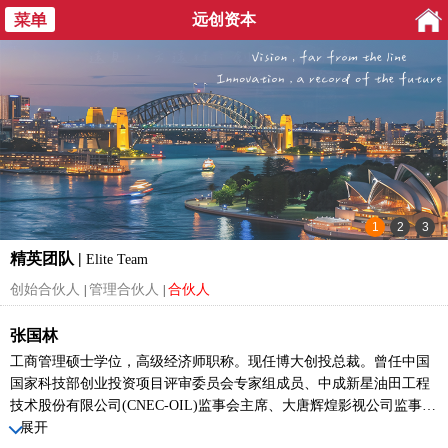
远创资本
精英团队 |
Elite Team
创始合伙人
管理合伙人
合伙人
|
|
张国林
工商管理硕士学位，高级经济师职称。现任博大创投总裁。曾任中国
国家科技部创业投资项目评审委员会专家组成员、中成新星油田工程
技术股份有限公司(CNEC-OIL)监事会主席、大唐辉煌影视公司监事、
中国电子部华北器材公司高管。张国林先生具有多年企业经营管理与
展开